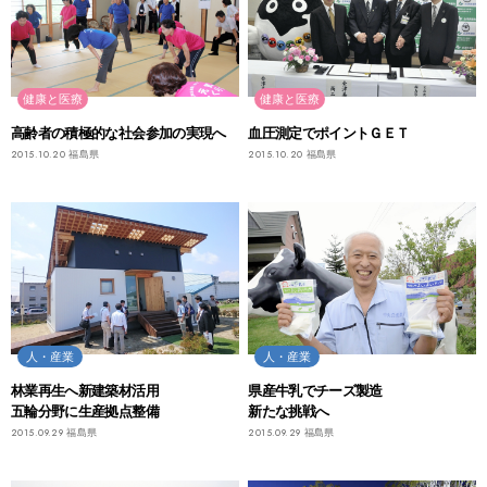
健康と医療
健康と医療
高齢者の積極的な社会参加の実現へ
血圧測定でポイントＧＥＴ
2015.10.20
福島県
2015.10.20
福島県
人・産業
人・産業
林業再生へ新建築材活用
県産牛乳でチーズ製造
五輪分野に生産拠点整備
新たな挑戦へ
2015.09.29
福島県
2015.09.29
福島県