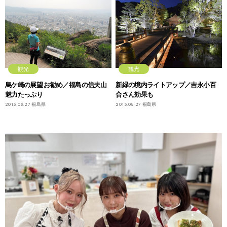
観光
観光
烏ケ崎の展望 お勧め／福島の信夫山
新緑の境内ライトアップ／吉永小百
魅力たっぷり
合さん効果も
2015.08.27
福島県
2015.08.27
福島県