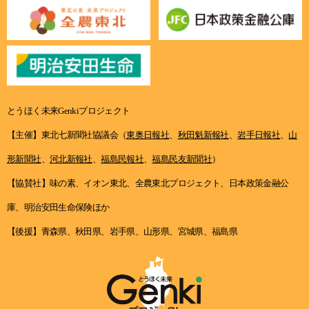
とうほく未来Genkiプロジェクト
【主催】東北七新聞社協議会（
東奥日報社
、
秋田魁新報社
、
岩手日報社
、
山
形新聞社
、
河北新報社
、
福島民報社
、
福島民友新聞社
）
【協賛社】味の素、イオン東北、全農東北プロジェクト、日本政策金融公
庫、明治安田生命保険ほか
【後援】青森県、秋田県、岩手県、山形県、宮城県、福島県