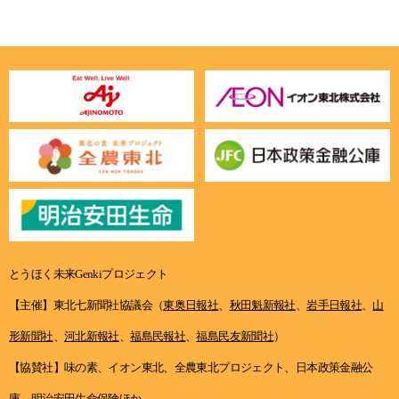
とうほく未来Genkiプロジェクト
【主催】東北七新聞社協議会（
東奥日報社
、
秋田魁新報社
、
岩手日報社
、
山
形新聞社
、
河北新報社
、
福島民報社
、
福島民友新聞社
）
【協賛社】味の素、イオン東北、全農東北プロジェクト、日本政策金融公