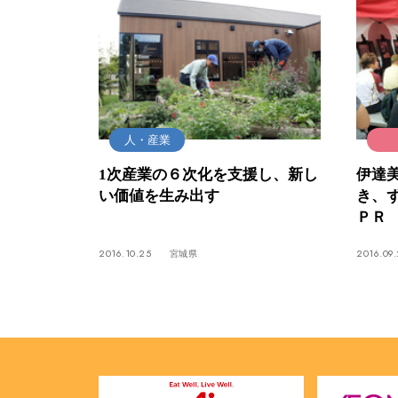
人・産業
1次産業の６次化を支援し、新し
伊達美
い価値を生み出す
き、
ＰＲ
2016.10.25
2016.09
宮城県