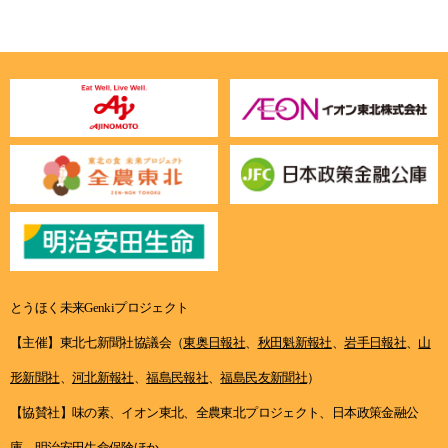
とうほく未来Genkiプロジェクト
【主催】東北七新聞社協議会（
東奥日報社
、
秋田魁新報社
、
岩手日報社
、
山
形新聞社
、
河北新報社
、
福島民報社
、
福島民友新聞社
）
【協賛社】味の素、イオン東北、全農東北プロジェクト、日本政策金融公