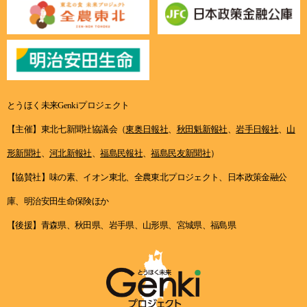
とうほく未来Genkiプロジェクト
【主催】東北七新聞社協議会（
東奥日報社
、
秋田魁新報社
、
岩手日報社
、
山
形新聞社
、
河北新報社
、
福島民報社
、
福島民友新聞社
）
【協賛社】味の素、イオン東北、全農東北プロジェクト、日本政策金融公
庫、明治安田生命保険ほか
【後援】青森県、秋田県、岩手県、山形県、宮城県、福島県