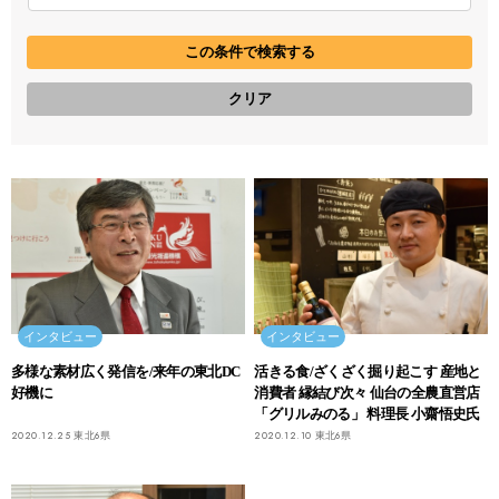
インタビュー
インタビュー
多様な素材広く発信を/来年の東北DC
活きる食/ざくざく掘り起こす 産地と
好機に
消費者 縁結び次々 仙台の全農直営店
「グリルみのる」 料理長 小齋悟史氏
2020.12.25
東北6県
2020.12.10
東北6県