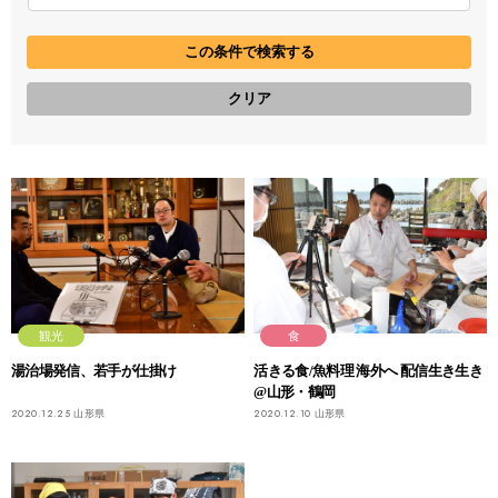
観光
食
湯治場発信、若手が仕掛け
活きる食/魚料理 海外へ 配信生き生き
@山形・鶴岡
2020.12.25
山形県
2020.12.10
山形県