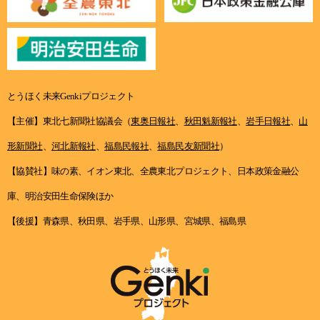
とうほく未来Genkiプロジェクト
【主催】東北七新聞社協議会（
東奥日報社
、
秋田魁新報社
、
岩手日報社
、
山
形新聞社
、
河北新報社
、
福島民報社
、
福島民友新聞社
）
【協賛社】味の素、イオン東北、全農東北プロジェクト、日本政策金融公
庫、明治安田生命保険ほか
【後援】青森県、秋田県、岩手県、山形県、宮城県、福島県