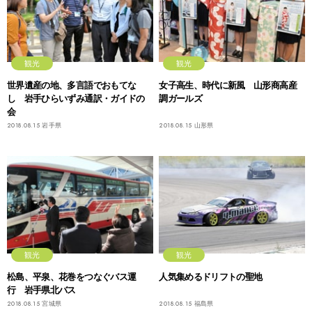
観光
観光
世界遺産の地、多言語でおもてな
女子高生、時代に新風 山形商高産
し 岩手ひらいずみ通訳・ガイドの
調ガールズ
会
2018.08.15
岩手県
2018.08.15
山形県
観光
観光
松島、平泉、花巻をつなぐバス運
人気集めるドリフトの聖地
行 岩手県北バス
2018.08.15
宮城県
2018.08.15
福島県