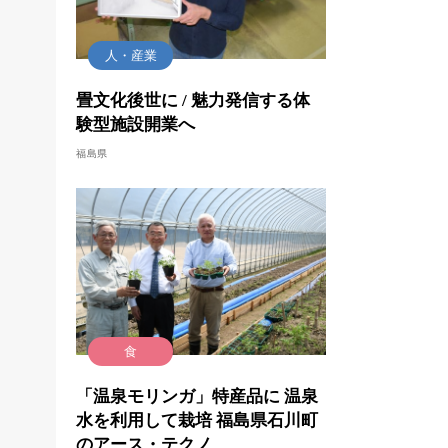
人・産業
畳文化後世に / 魅力発信する体
験型施設開業へ
福島県
食
「温泉モリンガ」特産品に 温泉
水を利用して栽培 福島県石川町
のアース・テクノ