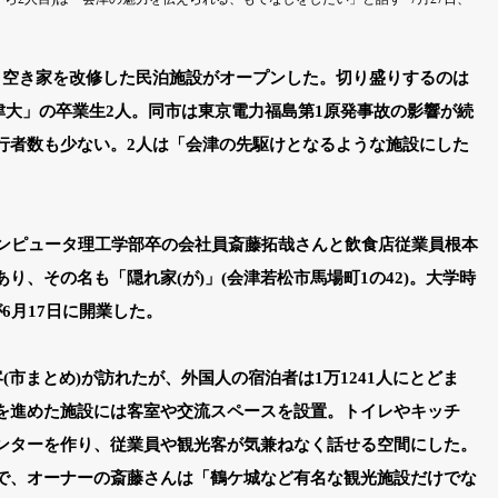
、空き家を改修した民泊施設がオープンした。切り盛りするのは
会津大」の卒業生2人。同市は東京電力福島第1原発事故の影響が続
行者数も少ない。2人は「会津の先駆けとなるような施設にした
コンピュータ理工学部卒の会社員斎藤拓哉さんと飲食店従業員根本
り、その名も「隠れ家(が)」(会津若松市馬場町1の42)。大学時
6月17日に開業した。
(市まとめ)が訪れたが、外国人の宿泊者は1万1241人にとどま
を進めた施設には客室や交流スペースを設置。トイレやキッチ
ンターを作り、従業員や観光客が気兼ねなく話せる空間にした。
で、オーナーの斎藤さんは「鶴ケ城など有名な観光施設だけでな