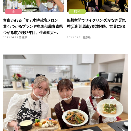
食
観光
青森 かわる「食」水耕栽培メロン
仮想空間でサイクリング/かなぎ元気
着々/つがるブランド推進会議(青森県
村(五所川原市)/奥津軽路、世界にPR
つがる市)/実験3年目、生産拡大へ
2022.09.23
青森県
2022.08.31
青森県