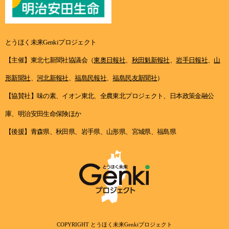
とうほく未来Genkiプロジェクト
【主催】東北七新聞社協議会（
東奥日報社
、
秋田魁新報社
、
岩手日報社
、
山
形新聞社
、
河北新報社
、
福島民報社
、
福島民友新聞社
）
【協賛社】味の素、イオン東北、全農東北プロジェクト、日本政策金融公
庫、明治安田生命保険ほか
【後援】青森県、秋田県、岩手県、山形県、宮城県、福島県
COPYRIGHT とうほく未来Genkiプロジェクト