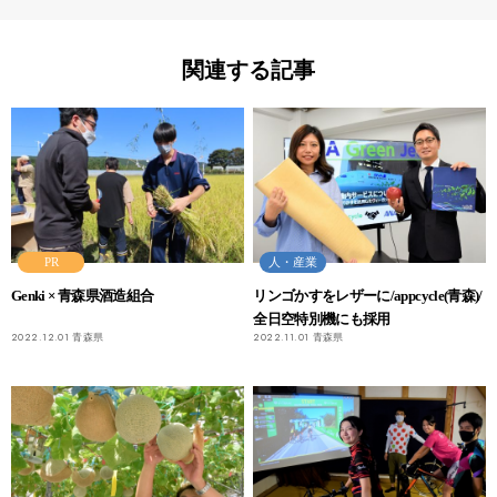
関連する記事
PR
人・産業
Genki × 青森県酒造組合
リンゴかすをレザーに/appcycle(青森)/
全日空特別機にも採用
2022.12.01
青森県
2022.11.01
青森県