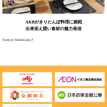
AKBがきりたんぽ料理に挑戦
出来栄え競い食材の魅力発信
Tweets by TohokuGenki_P