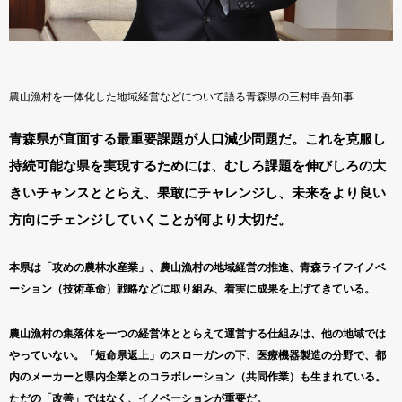
農山漁村を一体化した地域経営などについて語る青森県の三村申吾知事
青森県が直面する最重要課題が人口減少問題だ。これを克服し
持続可能な県を実現するためには、むしろ課題を伸びしろの大
きいチャンスととらえ、果敢にチャレンジし、未来をより良い
方向にチェンジしていくことが何より大切だ。
本県は「攻めの農林水産業」、農山漁村の地域経営の推進、青森ライフイノベ
ーション（技術革命）戦略などに取り組み、着実に成果を上げてきている。
農山漁村の集落体を一つの経営体ととらえて運営する仕組みは、他の地域では
やっていない。「短命県返上」のスローガンの下、医療機器製造の分野で、都
内のメーカーと県内企業とのコラボレーション（共同作業）も生まれている。
ただの「改善」ではなく、イノベーションが重要だ。