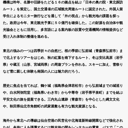
機構は昨年、名勝や旧跡をたどる１６の拠点を結ぶ「日本の奥の院・東北探訪
ルート」を策定し、国土交通省の広域観光周遊ルートに認定された。外国人留
学生によるモニター旅行などを通して「外の視点」から観光地の課題を探っ
た。政府は今年、東北観光予算に５０億円を確保した。この財源を自治体や観
光協会とともに活用し、多言語による案内板の設置や交通機関の情報提供など
受け入れ体制の整備を進める。
東北の強みの一つは四季折々の自然だ。桜の季節に弘前城（青森県弘前市）ま
で北上するツアーをはじめ、秋の紅葉を南下するルート、冬は安比高原（岩手
県）や蔵王（山形、宮城両県）の周遊プランを作れる。スキーに加え、雪祭り
など雪に親しむ体験も南国の人には魅力的だろう。
歴史に焦点を当てれば、鶴ケ城（福島県会津若松市）から弘前城までの城巡り
や、白水阿弥陀堂（福島県いわき市）から中尊寺（岩手県平泉町）までを結ぶ
平安文化の旅を提案できる。三内丸山遺跡（青森市）を中心とした縄文文化
や、秋田県仙北市角館町の武家屋敷も有力な観光資源となる。
海外から東北への導線は仙台空港の民営化や北海道新幹線開業などで強化され
たが、各地に人を誘導するには観光地の間をレンタカーや電車、バスで「この