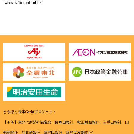
Tweets by TohokuGenki_P
とうほく未来Genkiプロジェクト
【主催】東北七新聞社協議会（
東奥日報社
、
秋田魁新報社
、
岩手日報社
、
山
形新聞社
、
河北新報社
、
福島民報社
、
福島民友新聞社
）