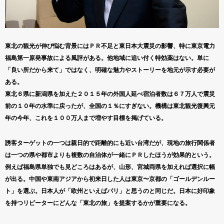
東北の観光が伸び悩む背景にはＰＲ不足と東日本大震災の影響、特に東京電力
福島第一原発事故による風評がある。他地域に追い付く特効薬はない。単に
「良い所だから来て」ではなく、明確な魅力やストーリーを地元が示す必要が
ある。
東北６県に新潟県を加えた２０１５年の外国人延べ宿泊者数は６７万人で震災
前の１０年の水準に戻ったが、全国の１％にすぎない。機構は東北観光復興元
年の今年、これを１００万人まで増やす目標を掲げている。
誘客ターゲットの一つは親日的で距離的にも近い台湾だが、現地の旅行関係者
は一つの県や都市よりも複数の自治体が一緒にＰＲしたほうが効果的という。
例えば福島県単独でも見どころはあるが、山形、宮城両県を加えれば選択に幅
が出る。中国や東南アジアから初来日した人は東京〜京都の「ゴールデンルー
ト」を選ぶ。日本人が「欧州といえばパリ」と思うのと同じだ。日本に好印象
を持つリピーターにどんな「東北の旅」を提案するかが重要になる。