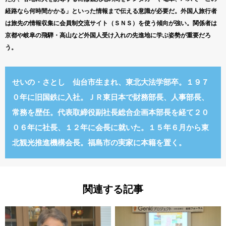
経路なら何時間かかる」といった情報まで伝える意識が必要だ。外国人旅行者
は旅先の情報収集に会員制交流サイト（ＳＮＳ）を使う傾向が強い。関係者は
京都や岐阜の飛騨・高山など外国人受け入れの先進地に学ぶ姿勢が重要だろ
う。
せいの・さとし 仙台市生まれ、東北大法学部卒。１９７
０年に旧国鉄に入社。ＪＲ東日本で財務部長、人事部長、
常務を歴任。代表取締役副社長総合企画本部長を経て２０
０６年に社長、１２年に会長に就いた。１５年６月から東
北観光推進機構会長。福島市の実家に本籍を置く。
関連する記事