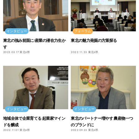
インタビュー
フォーラム
東北の強み前面に/産業の潜在力生か
東北の魅力発掘の方策探る
す
2023.03.17
東北6県
2022.11.23
東北6県
インタビュー
インタビュー
地域全体で企業育てる 起業家マイン
東北のパートナー増やす 農産物一つ
ドを醸成
のブランドに
2022.11.01
東北6県
2022.09.23
東北6県