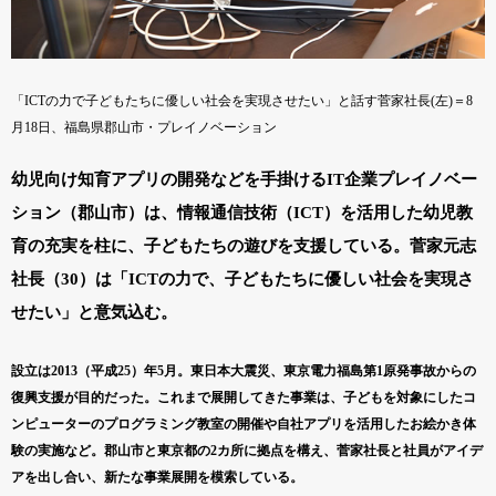
「ICTの力で子どもたちに優しい社会を実現させたい」と話す菅家社長(左)＝8
月18日、福島県郡山市・プレイノベーション
幼児向け知育アプリの開発などを手掛けるIT企業プレイノベー
ション（郡山市）は、情報通信技術（ICT）を活用した幼児教
育の充実を柱に、子どもたちの遊びを支援している。菅家元志
社長（30）は「ICTの力で、子どもたちに優しい社会を実現さ
せたい」と意気込む。
設立は2013（平成25）年5月。東日本大震災、東京電力福島第1原発事故からの
復興支援が目的だった。これまで展開してきた事業は、子どもを対象にしたコ
ンピューターのプログラミング教室の開催や自社アプリを活用したお絵かき体
験の実施など。郡山市と東京都の2カ所に拠点を構え、菅家社長と社員がアイデ
アを出し合い、新たな事業展開を模索している。