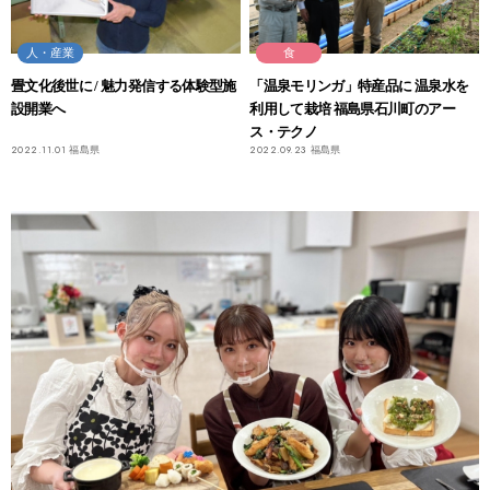
人・産業
食
畳文化後世に / 魅力発信する体験型施
「温泉モリンガ」特産品に 温泉水を
設開業へ
利用して栽培 福島県石川町のアー
ス・テクノ
2022.11.01
福島県
2022.09.23
福島県