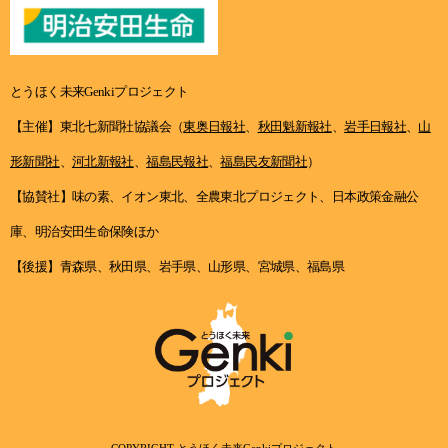
とうほく未来Genkiプロジェクト
【主催】東北七新聞社協議会（
東奥日報社
、
秋田魁新報社
、
岩手日報社
、
山
形新聞社
、
河北新報社
、
福島民報社
、
福島民友新聞社
）
【協賛社】味の素、イオン東北、全農東北プロジェクト、日本政策金融公
庫、明治安田生命保険ほか
【後援】青森県、秋田県、岩手県、山形県、宮城県、福島県
COPYRIGHT とうほく未来Genkiプロジェクト