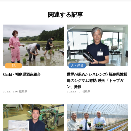
関連する記事
PR
人・産業
Genki × 福島県酒造組合
世界が認めたシネレンズ / 福島県磐梯
町のシグマ工場製 / 映画「トップガ
ン」撮影
2022.12.01
福島県
2022.11.01
福島県