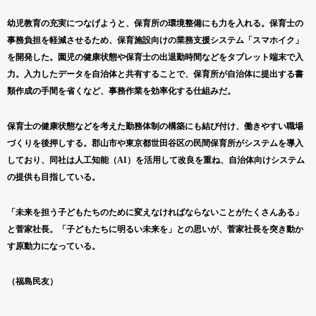
幼児教育の充実につなげようと、保育所の環境整備にも力を入れる。保育士の
事務負担を軽減させるため、保育施設向けの業務支援システム「スマホイク」
を開発した。園児の健康状態や保育士の出退勤時間などをタブレット端末で入
力。入力したデータを自治体と共有することで、保育所が自治体に提出する書
類作成の手間を省くなど、事務作業を効率化する仕組みだ。
保育士の健康状態などを考えた勤務体制の構築にも結び付け、働きやすい職場
づくりを後押しする。郡山市や東京都世田谷区の民間保育所がシステムを導入
しており、同社は人工知能（AI）を活用して改良を重ね、自治体向けシステム
の提供も目指している。
「未来を担う子どもたちのために変えなければならないことがたくさんある」
と菅家社長。「子どもたちに明るい未来を」との思いが、菅家社長を突き動か
す原動力になっている。
（福島民友）