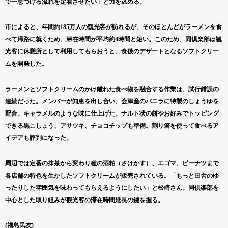
で一息つける流れを定着させたい」と力を込める。
市によると、年間約185万人の観光客が訪れるが、そのほとんどがラーメンを食
べて帰路に就くため、滞在時間が平均約4時間と短い。このため、同倶楽部は観
光客に休憩所として利用してもらおうと、食後のデザートとなるソフトクリー
ムを開発した。
ラーメンとソフトクリームのかけ離れた食べ物を融合する作業は、試行錯誤の
連続だった。メンバーが知恵を出し合い、会津産のバニラに特製のしょうゆを
配合。キャラメルのような味に仕上げた。ナルト状の餅やお好みでトッピング
できる黒こしょう、アサツキ、チョコチップも準備。割り箸を使って食べるア
イデアも評判になった。
周辺では定番の抹茶から変わり種の酒粕（さけかす）、エゴマ、ピーナツまで
各店舗の特色を生かしたソフトクリームが販売されている。「もっと田舎のゆ
ったりした雰囲気を味わってもらえるようにしたい」と松崎さん。同倶楽部を
中心とした取り組みが観光客の滞在時間延長の鍵を握る。
(福島民友)