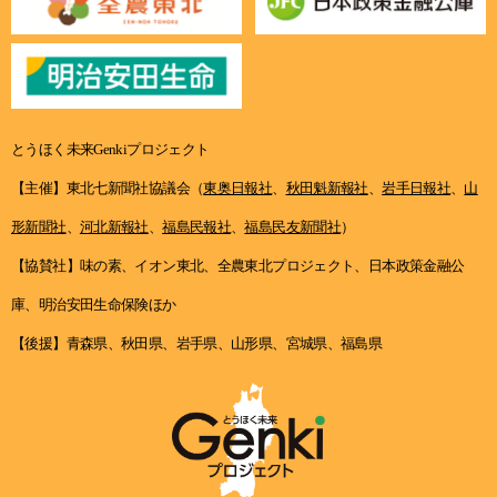
とうほく未来Genkiプロジェクト
【主催】東北七新聞社協議会（
東奥日報社
、
秋田魁新報社
、
岩手日報社
、
山
形新聞社
、
河北新報社
、
福島民報社
、
福島民友新聞社
）
【協賛社】味の素、イオン東北、全農東北プロジェクト、日本政策金融公
庫、明治安田生命保険ほか
【後援】青森県、秋田県、岩手県、山形県、宮城県、福島県