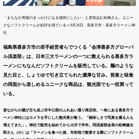
「まちなか周遊のきっかけになる場所にしたい」と意気込む松崎さん。ユニー
クなソフトクリームが好評を得ている＝9月26日、喜多方市・喜多方ラーメン神
社
福島県喜多方市の若手経営者らでつくる「会津喜多方グローバ
ル倶楽部」は、日本三大ラーメンの一つに数えられる喜多方ラ
ーメンにちなんだソフトクリームを販売している。麺のような
見た目と、しょうゆで引き立てられた濃厚な甘み。視覚と味覚
の両面から楽しめるユニークな商品は、観光面でも一役買って
いる。
昔ながらの蔵が立ち並ぶ市中心部のふれあい通り商店街。一角にある喜多方ラ
ーメン神社にはカメラを手にした観光客が集う。「物珍しさで写真を撮る人も
増えてきた」。神社で販売を始めてから10月で半年。同倶楽部会長の松崎健太
郎さん（41）は「ラーメンを食べた後、市街地で散策する際にソフトクリーム