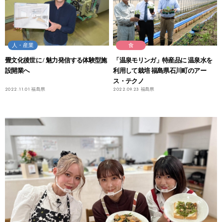
人・産業
食
畳文化後世に / 魅力発信する体験型施
「温泉モリンガ」特産品に 温泉水を
設開業へ
利用して栽培 福島県石川町のアー
ス・テクノ
2022.11.01
福島県
2022.09.23
福島県