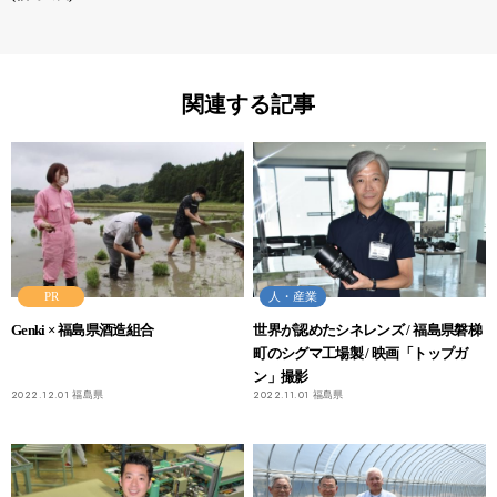
関連する記事
PR
人・産業
Genki × 福島県酒造組合
世界が認めたシネレンズ / 福島県磐梯
町のシグマ工場製 / 映画「トップガ
ン」撮影
2022.12.01
福島県
2022.11.01
福島県