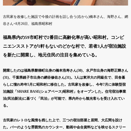
古民家を改修した施設で今後の計画を話し合う(右から)橋本さん、海野さん、網
谷さん=8月26日、福島県昭和村
福島県内の59市町村で2番目に高齢化率が高い昭和村。コンビ
ニエンスストアが1軒もないのどかな村で、若者3人が宿泊施設
を新たに開業し、地元住民の注目を集めている。
開業したのは福島県磐梯町出身の橋本浩寿さん(30)、水戸市出身の海野正輝さん
(31)、千葉県銚子市出身の網谷修佑さん(31)。3人は東洋大の同級生で、田舎暮
らしに憧れ昨年5月に昭和村に移住した。古民家を改修し、今年7月に体験型宿
泊施設「SHARE BASE(シェアベース)昭和村」をオープンした。住宅宿泊事業
法(民泊新法)に基づく「民泊」が可能で、県内外から観光客らを受け入れてい
る。
古民家のレトロな風情を残した上で、三つの宿泊部屋と居間、大広間を設け
た。バーのような雰囲気のカウンター、動画や会合資料などを映せるスクリー