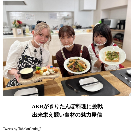
AKBがきりたんぽ料理に挑戦
出来栄え競い食材の魅力発信
Tweets by TohokuGenki_P