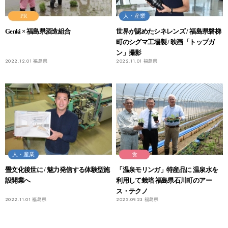
PR
人・産業
Genki × 福島県酒造組合
世界が認めたシネレンズ / 福島県磐梯
町のシグマ工場製 / 映画「トップガ
ン」撮影
2022.12.01
福島県
2022.11.01
福島県
人・産業
食
畳文化後世に / 魅力発信する体験型施
「温泉モリンガ」特産品に 温泉水を
設開業へ
利用して栽培 福島県石川町のアー
ス・テクノ
2022.11.01
福島県
2022.09.23
福島県