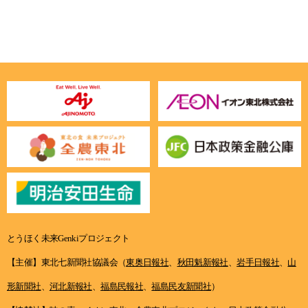
とうほく未来Genkiプロジェクト
【主催】東北七新聞社協議会（
東奥日報社
、
秋田魁新報社
、
岩手日報社
、
山
形新聞社
、
河北新報社
、
福島民報社
、
福島民友新聞社
）