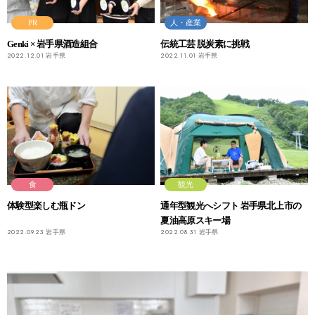
PR
人・産業
Genki × 岩手県酒造組合
伝統工芸 脱炭素に挑戦
2022.12.01
岩手県
2022.11.01
岩手県
食
観光
体験型楽しむ瓶ドン
通年型観光へシフト 岩手県北上市の
夏油高原スキー場
2022.09.23
岩手県
2022.08.31
岩手県