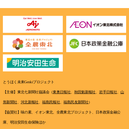
とうほく未来Genkiプロジェクト
【主催】東北七新聞社協議会（
東奥日報社
、
秋田魁新報社
、
岩手日報社
、
山
形新聞社
、
河北新報社
、
福島民報社
、
福島民友新聞社
）
【協賛社】味の素、イオン東北、全農東北プロジェクト、日本政策金融公
庫、明治安田生命保険ほか