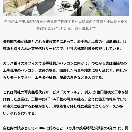
全国の工事現場の写真を遠隔操作で処理する小田島組の従業員と小田島直樹社
長(右)=2021年9月24日、岩手県北上市
長時間労働が課題とされる建設業界にあって、岩手県北上市の小田島組は、IT
技術を取り入れた業務代行サービスで、他社の残業削減を後押ししている。
ガラス張りのオフィスで若手社員がパソコンに向かう。つながる先は遠隔地の
工事現場のパソコン。道路の場合、撮影した写真を端末に取り込むと、同社か
らリモートで入り、工事名や幅員、舗装の厚みなどを入力する。
これは同社の写真整理代行サービス「カエレル」。例えば1億円規模の工事を請
け負った企業は、工期中に4千〜6千枚の写真を撮る。全てに施工情報を付して
発注元に提出する必要があり、現場監督が帰社後に残業で当たるケースが多
い。それを代行する。
自社内の試みとして2018年に始めると、1カ月の残業時間が以前の4分の1に。同