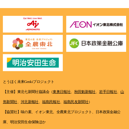
とうほく未来Genkiプロジェクト
【主催】東北七新聞社協議会（
東奥日報社
、
秋田魁新報社
、
岩手日報社
、
山
形新聞社
、
河北新報社
、
福島民報社
、
福島民友新聞社
）
【協賛社】味の素、イオン東北、全農東北プロジェクト、日本政策金融公
庫、明治安田生命保険ほか