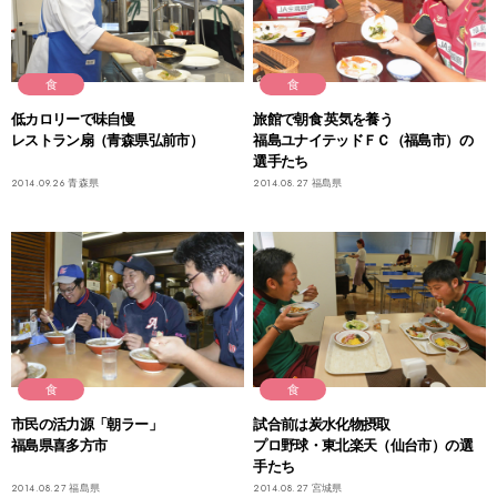
食
食
低カロリーで味自慢
旅館で朝食 英気を養う
レストラン扇（青森県弘前市）
福島ユナイテッドＦＣ（福島市）の
選手たち
2014.09.26
青森県
2014.08.27
福島県
食
食
市民の活力源「朝ラー」
試合前は炭水化物摂取
福島県喜多方市
プロ野球・東北楽天（仙台市）の選
手たち
2014.08.27
福島県
2014.08.27
宮城県