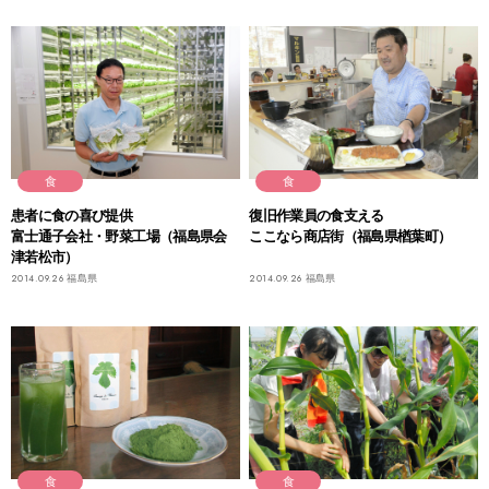
食
食
患者に食の喜び提供
復旧作業員の食支える
富士通子会社・野菜工場（福島県会
ここなら商店街（福島県楢葉町）
津若松市）
2014.09.26
福島県
2014.09.26
福島県
食
食