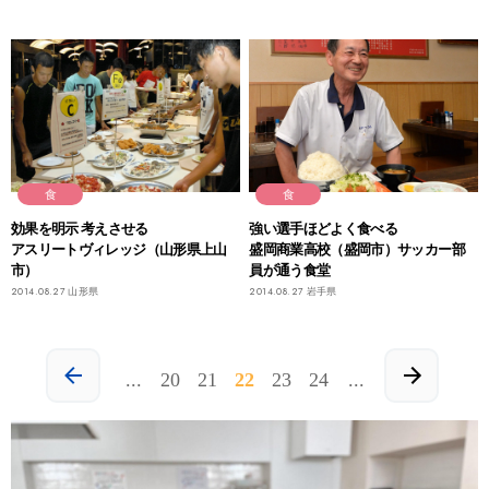
食
食
効果を明示 考えさせる
強い選手ほどよく食べる
アスリートヴィレッジ（山形県上山
盛岡商業高校（盛岡市）サッカー部
市）
員が通う食堂
2014.08.27
山形県
2014.08.27
岩手県
.
...
20
21
22
23
24
...
.