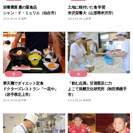
栄養豊富 桑の葉食品
土地に根付いた食 学習
シャン・ド・ミュリエ（仙台市）
米沢栄養大（山形県米沢市）
2014.09.26
宮城県
2014.09.26
山形県
食
食
寒天麺でダイエット定食
「飲む点滴」甘酒普及に力
ドクターズレストラン「一花や」
よこて発酵文化研究所（秋田県横手
（岩手県北上市）
市）
2014.09.26
岩手県
2014.09.26
秋田県